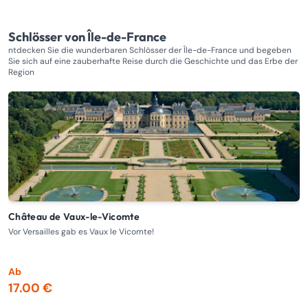
Schlösser von Île-de-France
ntdecken Sie die wunderbaren Schlösser der Île-de-France und begeben
Sie sich auf eine zauberhafte Reise durch die Geschichte und das Erbe der
Region
Château de Vaux-le-Vicomte
Vor Versailles gab es Vaux le Vicomte!
Ma
v
Ab
A
17.00 €
1