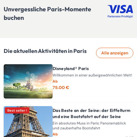
Unvergessliche Paris-Momente
buchen
Die aktuellen Aktivitäten in Paris
Alle anzeigen
Disneyland® Paris
Willkommen in einer außergewöhnlichen Welt!
Ab
75.00 €
Das Beste an der Seine: der Eiffelturm
Best seller !
und eine Bootsfahrt auf der Seine
Ein absolutes Muss in Paris: Panoramablick
und zauberhafte Bootsfahrt
Ab