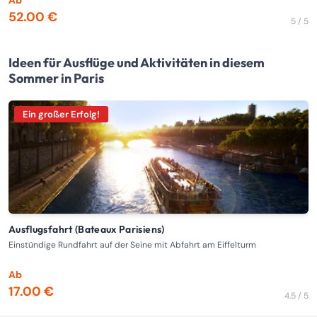
Ab
A
52.00 €
2
5 / 5
Ideen für Ausflüge und Aktivitäten in diesem
Sommer in Paris
Ein großer Erfolg!
Ausflugsfahrt (Bateaux Parisiens)
Einstündige Rundfahrt auf der Seine mit Abfahrt am Eiffelturm
Ei
b
Ab
A
17.00 €
1
4.5 / 5