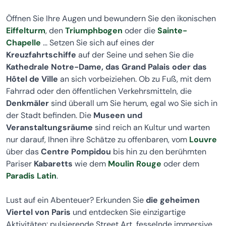
Öffnen Sie Ihre Augen und bewundern Sie den ikonischen
Eiffelturm
, den
Triumphbogen
oder die
Sainte-
Chapelle
... Setzen Sie sich auf eines der
Kreuzfahrtschiffe
auf der Seine und sehen Sie die
Kathedrale Notre-Dame, das Grand Palais oder das
Hôtel de Ville
an sich vorbeiziehen. Ob zu Fuß, mit dem
Fahrrad oder den öffentlichen Verkehrsmitteln, die
Denkmäler
sind überall um Sie herum, egal wo Sie sich in
der Stadt befinden. Die
Museen und
Veranstaltungsräume
sind reich an Kultur und warten
nur darauf, Ihnen ihre Schätze zu offenbaren, vom
Louvre
über das
Centre Pompidou
bis hin zu den berühmten
Pariser
Kabaretts
wie dem
Moulin Rouge
oder dem
Paradis Latin
.
Lust auf ein Abenteuer? Erkunden Sie
die geheimen
Viertel von Paris
und entdecken Sie einzigartige
Aktivitäten: pulsierende Street Art, fesselnde immersive