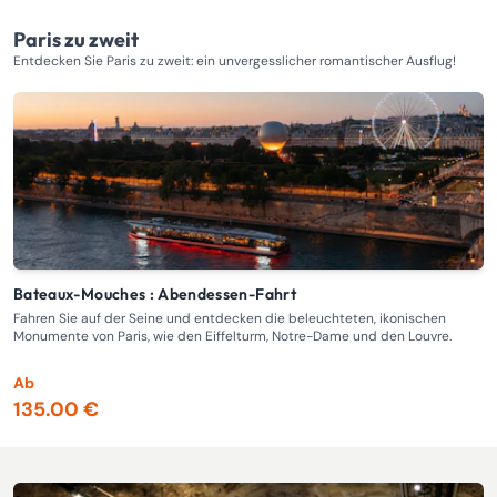
Paris zu zweit
Entdecken Sie Paris zu zweit: ein unvergesslicher romantischer Ausflug!
Bateaux-Mouches : Abendessen-Fahrt
Fahren Sie auf der Seine und entdecken die beleuchteten, ikonischen
Ei
Monumente von Paris, wie den Eiffelturm, Notre-Dame und den Louvre.
b
Ab
A
135.00 €
1