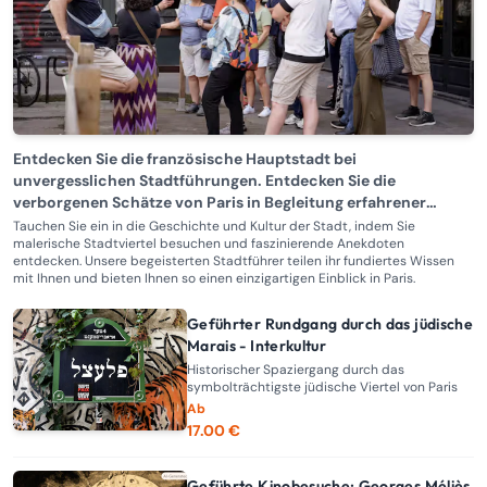
Entdecken Sie die französische Hauptstadt bei
unvergesslichen Stadtführungen. Entdecken Sie die
verborgenen Schätze von Paris in Begleitung erfahrener
Stadtführer, die Ihnen ein einzigartiges und bere
Tauchen Sie ein in die Geschichte und Kultur der Stadt, indem Sie
malerische Stadtviertel besuchen und faszinierende Anekdoten
entdecken. Unsere begeisterten Stadtführer teilen ihr fundiertes Wissen
mit Ihnen und bieten Ihnen so einen einzigartigen Einblick in Paris.
Geführter Rundgang durch das jüdische
Marais - Interkultur
Historischer Spaziergang durch das
symbolträchtigste jüdische Viertel von Paris
Ab
17.00 €
Geführte Kinobesuche: Georges Méliès