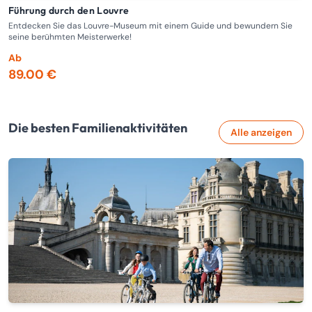
Führung durch den Louvre
Das Beste an der Seine: der Eiffelturm und eine Bootsfahrt auf
d
Entdecken Sie das Louvre-Museum mit einem Guide und bewundern Sie
seine berühmten Meisterwerke!
Ei
Ab
A
89.00 €
5
Die besten Familienaktivitäten
Alle anzeigen