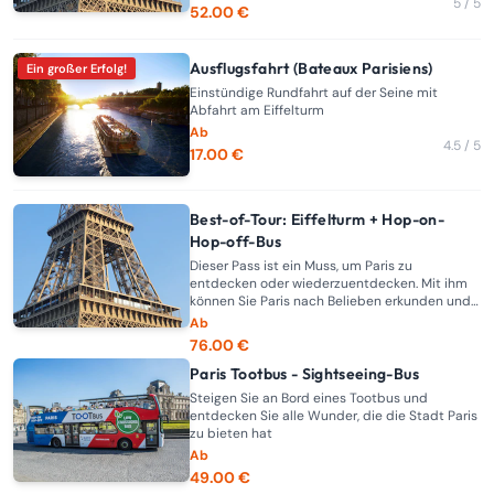
5 / 5
52.00 €
Ausflugsfahrt (Bateaux Parisiens)
Ein großer Erfolg!
Einstündige Rundfahrt auf der Seine mit
Abfahrt am Eiffelturm
Ab
4.5 / 5
17.00 €
Best-of-Tour: Eiffelturm + Hop-on-
Hop-off-Bus
Dieser Pass ist ein Muss, um Paris zu
entdecken oder wiederzuentdecken. Mit ihm
können Sie Paris nach Belieben erkunden und
die schönsten Sehenswürdigkeiten entdecken.
Ab
76.00 €
Paris Tootbus - Sightseeing-Bus
Steigen Sie an Bord eines Tootbus und
entdecken Sie alle Wunder, die die Stadt Paris
zu bieten hat
Ab
49.00 €