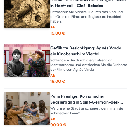
in Montreuil - Ciné-Balades
Entdecken Sie Montreuil durch das Kino und
die Orte, die Filme und Regisseure inspiriert
haben!
Ab
19.00 €
Geführte Besichtigung: Agnès Varda,
ein Kinobesuch im Viertel
Montparnasse - Ciné-Balades
Schlendern Sie durch die Straßen von
Montparnasse und entdecken Sie die Drehorte
der Filme von Agnès Varda.
Ab
19.00 €
Paris Prestige: Kulinarischer
Spaziergang in Saint-Germain-des-
Prés
Warum eine Stadt anschauen, wenn man sie
schmecken kann?
Ab
90.00 €