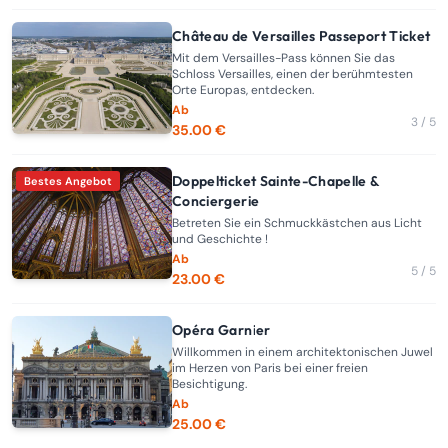
Château de Versailles Passeport Ticket
Mit dem Versailles-Pass können Sie das
Schloss Versailles, einen der berühmtesten
Orte Europas, entdecken.
Ab
3 / 5
35.00 €
Doppelticket Sainte-Chapelle &
Bestes Angebot
Conciergerie
Betreten Sie ein Schmuckkästchen aus Licht
und Geschichte !
Ab
5 / 5
23.00 €
Opéra Garnier
Willkommen in einem architektonischen Juwel
im Herzen von Paris bei einer freien
Besichtigung.
Ab
25.00 €