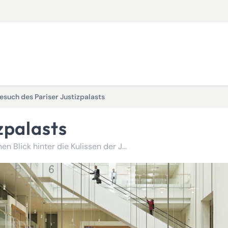
esuch des Pariser Justizpalasts
izpalasts
Entdecken Sie den Pariser Justizpalast und werfen Sie einen Blick hinter die Kulissen der Justiz in einem modernen Gebäude!