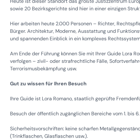
Heute ist dieser Standort das größte Justizzentrum Europa
sowie 20 Bezirksgerichte sind hier in einer einzigen St
Hier arbeiten heute 2.000 Personen – Richter, Rechtspfl
Bürger. Architektur, Moderne, Ausstattung und Funktio
und spannenden Einblick in ein komplexes Rechtssystem
Am Ende der Führung können Sie mit Ihrer Guide Lora R
verfolgen – zivil- oder strafrechtliche Fälle, Sofortverfah
Terrorismusbekämpfung usw.
Gut zu wissen für Ihren Besuch
Ihre Guide ist Lora Romano, staatlich geprüfte Fremdenf
Besuch der öffentlich zugänglichen Bereiche vom 1. bis 6.
Sicherheitsvorschriften: keine scharfen Metallgegenständ
(Trinkflaschen, Glasflaschen usw.).