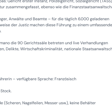
s: Gericht erster Instanz, Polizeigericht, Sozialgericht (TASS
ruktur zusammengefasst, ebenso wie die Finanzstaatsanwaltscha
eger, Anwälte und Beamte – für die täglich 6.000 geladenen
nsweise der Justiz machen diese Führung zu einem umfassend
.
omano die 90 Gerichtssäle betreten und live Verhandlungen
ren, Delikte, Wirtschaftskriminalität, nationale Staatsanwaltsch
ührerin – verfügbare Sprache: Französisch
 Stock.
e (Scheren, Nagelfeilen, Messer usw.), keine Behälter