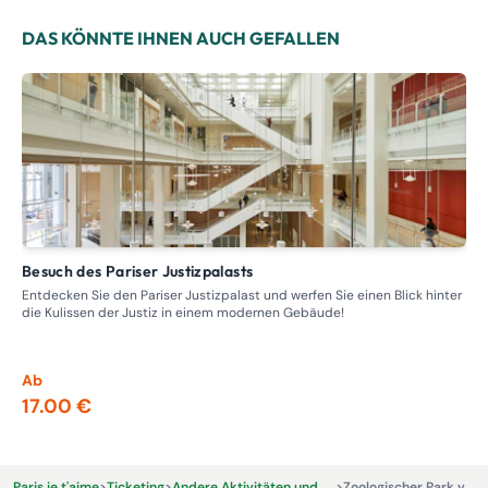
DAS KÖNNTE IHNEN AUCH GEFALLEN
Besuch des Pariser Justizpalasts
Führung – Rundgang durch die ehemaligen Bordelle,
Pro
Entdecken Sie den Pariser Justizpalast und werfen Sie einen Blick hinter
die Kulissen der Justiz in einem modernen Gebäude!
Tre
Nap
ein
Ab
Ab
17.00 €
13
Paris je t'aime
>
Ticketing
>
Andere Aktivitäten und Erlebnisse
>
Zoologischer Park von Paris