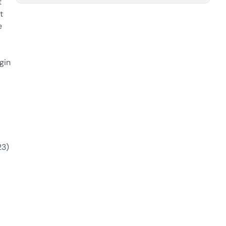
t
t
e
gin
23)