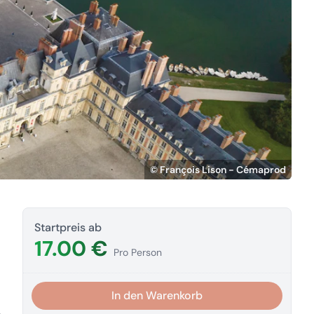
© François Lison - Cémaprod
Startpreis ab
17.00 €
Pro Person
In den Warenkorb