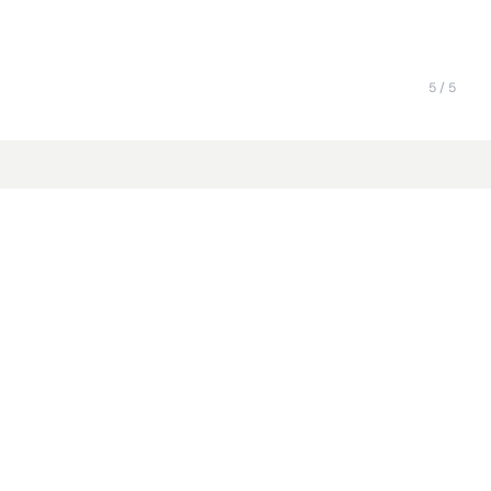
Die 
Ab
17.
5 / 5