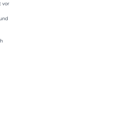
t vor
 und
ch