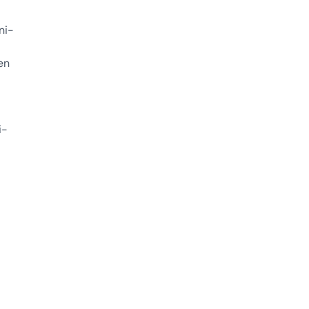
ni-
en
i-