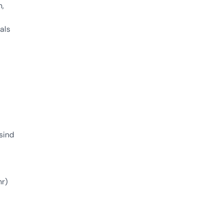
n,
als
sind
hr)