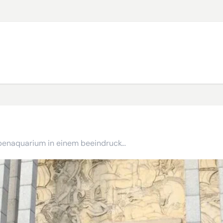
Entdecken Sie die Geschichte der Migration und das Tropenaquarium in einem beeindruckenden Art-Déco-Gebäude in Paris.