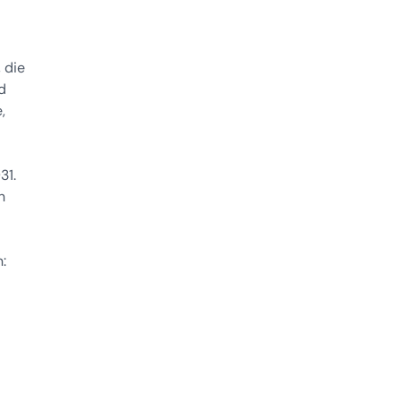
 die
d
,
31.
n
: