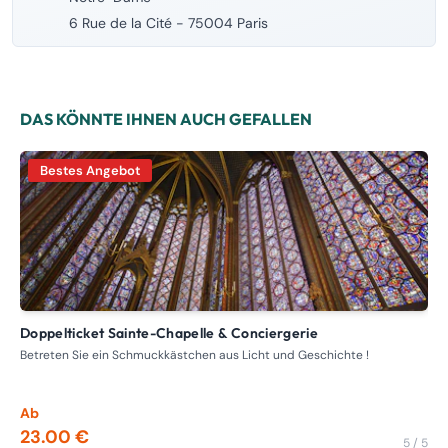
6 Rue de la Cité - 75004 Paris
DAS KÖNNTE IHNEN AUCH GEFALLEN
Bestes Angebot
Doppelticket Sainte-Chapelle & Conciergerie
B
Betreten Sie ein Schmuckkästchen aus Licht und Geschichte !
Die
Ab
Ab
23.00 €
17
5 / 5