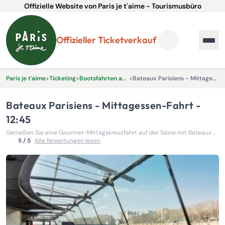
Offizielle Website von Paris je t'aime - Tourismusbüro
Offizieller Ticketverkauf
Paris je t'aime
>
Ticketing
>
Bootsfahrten auf der Seine
>
Bateaux Parisiens - Mittagessen-Fahrt - 12:45
Bateaux Parisiens - Mittagessen-Fahrt -
12:45
Genießen Sie eine Gourmet-Mittagskreuzfahrt auf der Seine mit Bateaux Parisiens und erleben Sie unvergessliche Ausblicke auf Paris.
5 / 5
Alle Bewertungen lesen