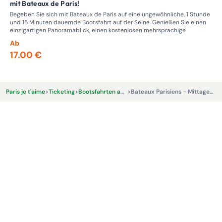
mit Bateaux de Paris!
Ma
Begeben Sie sich mit Bateaux de Paris auf eine ungewöhnliche, 1 Stunde
Die
und 15 Minuten dauernde Bootsfahrt auf der Seine. Genießen Sie einen
Par
einzigartigen Panoramablick, einen kostenlosen mehrsprachige
Ab
Ab
17.00 €
24
Paris je t'aime
>
Ticketing
>
Bootsfahrten auf der Seine
>
Bateaux Parisiens - Mittagessen-Fahrt - 12:45