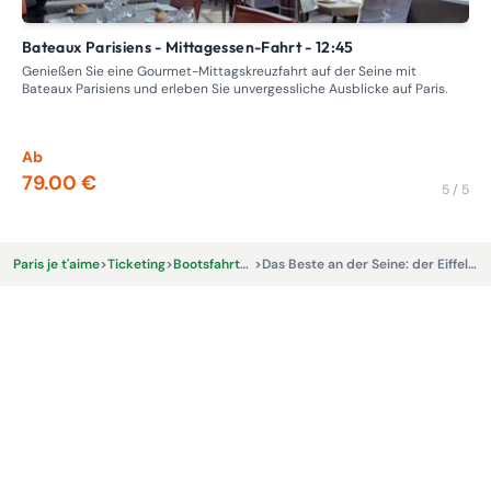
Bateaux Parisiens - Mittagessen-Fahrt - 12:45
Ungewöhnliche Bootsfahrt in Paris: Entdecken Sie die Seine
mi
Genießen Sie eine Gourmet-Mittagskreuzfahrt auf der Seine mit
Bateaux Parisiens und erleben Sie unvergessliche Ausblicke auf Paris.
Beg
und
ein
Ab
Ab
79.00 €
17
5 / 5
Paris je t'aime
>
Ticketing
>
Bootsfahrten auf der Seine
>
Das Beste an der Seine: der Eiffelturm und eine Bootsfahrt auf der Seine