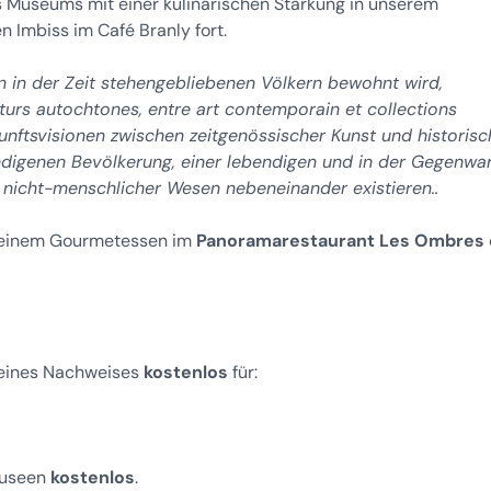
 Museums mit einer kulinarischen Stärkung in unserem
Imbiss im Café Branly fort.
n in der Zeit stehengebliebenen Völkern bewohnt wird,
turs autochtones, entre art contemporain et collections
unftsvisionen zwischen zeitgenössischer Kunst und historis
igenen Bevölkerung, einer lebendigen und in der Gegenwar
d nicht-menschlicher Wesen nebeneinander existieren..
t einem Gourmetessen im
Panoramarestaurant Les Ombres
e eines Nachweises
kostenlos
für:
Museen
kostenlos
.