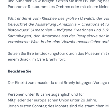
und Südamerika würdigen. Setzen Sie Ihre Erkundung des
Panorama-Restaurant Les Ombres oder mit einem kleinen 
Weit entfernt vom Klischee des großen Urwalds, der vo
beleuchtet die Ausstellung „Amazônia – Créations et fu
historiques” (Amazonien – Indigene Kreationen und Zuk
Sammlungen) den Amazonas aus der Perspektive der ind
verankerten Welt, in der eine Vielzahl menschlicher un
Setzen Sie Ihre Entdeckungstour durch das Museum mi
einem Snack im Café Branly fort.
Beachten Sie
Der Eintritt zum musée du quai Branly ist gegen Vorlag
Personen unter 18 Jahre zugänglich und für
Mitglieder der europäischen Union unter 26 Jahre.
Jeden ersten Sonntag des Monats sind die staatlichen 