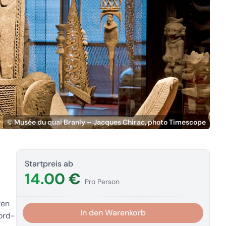
© Musée du quai Branly – Jacques Chirac, photo Timescope
Startpreis ab
14.00 €
Pro Person
ten
In den Warenkorb
Nord-