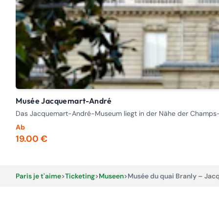
Musée Jacquemart-André
Das Jacquemart-André-Museum liegt in der Nähe der Champs-El
Ab
19.00 €
Paris je t'aime
>
Ticketing
>
Museen
>
Musée du quai Branly – Jac