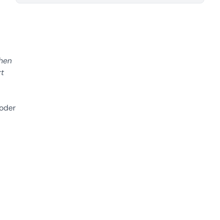
chen
t
oder