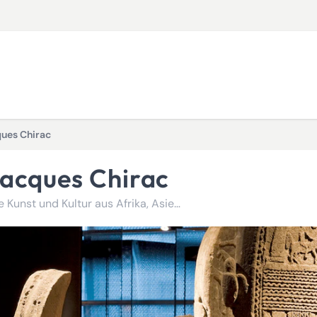
ques Chirac
 Jacques Chirac
Eine Reise ins Herz beeindruckender Sammlungen, die die Kunst und Kultur aus Afrika, Asien, Ozeanien, Nord- und Südamerika würdigen.