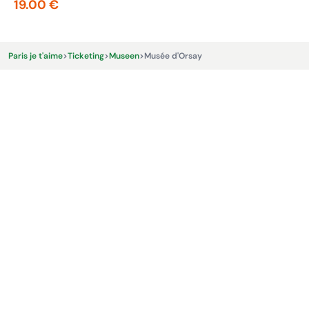
19.00 €
15
Paris je t'aime
>
Ticketing
>
Museen
>
Musée d'Orsay