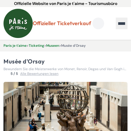
Offizielle Website von Paris je t'aime - Tourismusbüro
Offizieller Ticketverkauf
Paris je t'aime
>
Ticketing
>
Museen
>
Musée d'Orsay
Musée d'Orsay
Bewundern Sie die Meisterwerke von Monet, Renoir, Degas und Van Gogh in diesem unumgänglichen Museum der Impressionisten.
5 / 5
Alle Bewertungen lesen