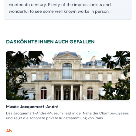
nineteenth century. Plenty of the impressionists and
wonderful to see some well known works in person.
DAS KÖNNTE IHNEN AUCH GEFALLEN
Musée Jacquemart-André
M
Das Jacquemart-André-Museum liegt in der Nähe der Champs-Elysées
Ent
und zeigt die schönste private Kunstsammlung von Paris
ein
Ab
Ab