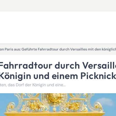
on Paris aus: Geführte Fahrradtour durch Versailles mit den königl
Königin und einem Picknic
Entdecken Sie Versailles mit dem Fahrrad: königliche Gärten, das Dorf der Königin und eine Picknickpause!