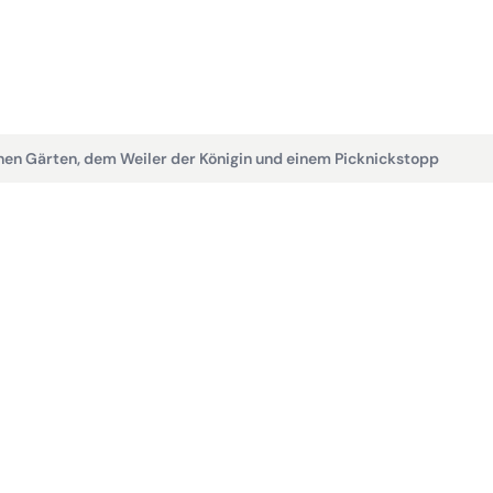
Tret
Ab
13.
ichen Gärten, dem Weiler der Königin und einem Picknickstopp