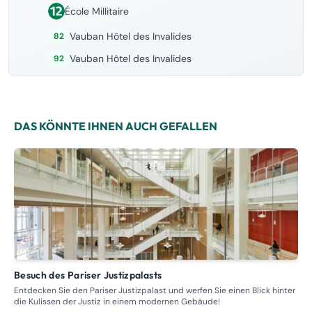
École Millitaire
Vauban Hôtel des Invalides
82
Vauban Hôtel des Invalides
92
DAS KÖNNTE IHNEN AUCH GEFALLEN
Besuch des Pariser Justizpalasts
Führung – Rundgang durch die ehemaligen Bordelle,
Pro
Entdecken Sie den Pariser Justizpalast und werfen Sie einen Blick hinter
die Kulissen der Justiz in einem modernen Gebäude!
Tre