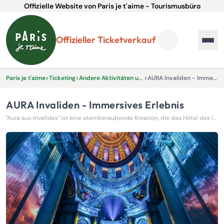
Offizielle Website von Paris je t'aime - Tourismusbüro
Offizieller Ticketverkauf
Paris je t'aime
>
Ticketing
>
Andere Aktivitäten und Erlebnisse
>
AURA Invaliden - Immersives Erlebnis
AURA Invaliden - Immersives Erlebnis
"Aura aux Invalides" ist eine atemberaubende Kreation, die das Hôtel des Invalides in ein lebendes Meisterwerk aus Licht und Klang verwandelt.