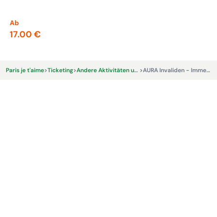
Nap
ein
Ab
Ab
17.00 €
13
Paris je t'aime
>
Ticketing
>
Andere Aktivitäten und Erlebnisse
>
AURA Invaliden - Immersives Erlebnis