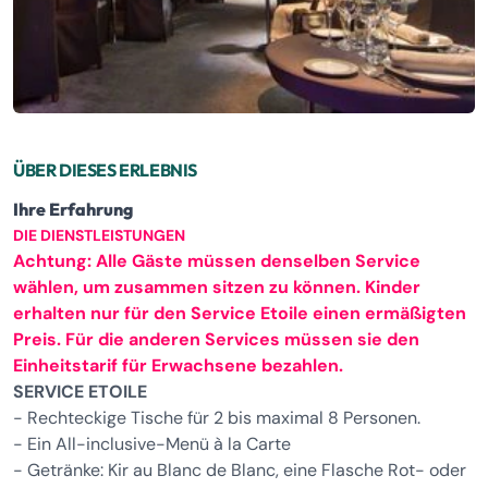
ÜBER DIESES ERLEBNIS
Ihre Erfahrung
DIE DIENSTLEISTUNGEN
Achtung: Alle Gäste müssen denselben Service
wählen, um zusammen sitzen zu können. Kinder
erhalten nur für den Service Etoile einen ermäßigten
Preis. Für die anderen Services müssen sie den
Einheitstarif für Erwachsene bezahlen.
SERVICE ETOILE
- Rechteckige Tische für 2 bis maximal 8 Personen.
- Ein All-inclusive-Menü à la Carte
- Getränke: Kir au Blanc de Blanc, eine Flasche Rot- oder