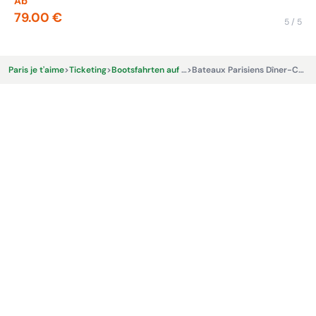
Ab
Ab
79.00 €
17
5 / 5
Paris je t'aime
>
Ticketing
>
Bootsfahrten auf der Seine
>
Bateaux Parisiens Dîner-Croisière 20h30