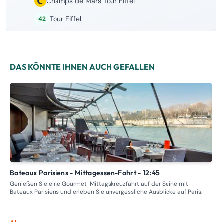
Champs de Mars Tour Eiffel
Tour Eiffel
42
DAS KÖNNTE IHNEN AUCH GEFALLEN
Bateaux Parisiens - Mittagessen-Fahrt - 12:45
Ungewöhnliche Bootsfahrt in Paris: Entdecken Sie die Seine
mi
Genießen Sie eine Gourmet-Mittagskreuzfahrt auf der Seine mit
Bateaux Parisiens und erleben Sie unvergessliche Ausblicke auf Paris.
Beg
und
ein