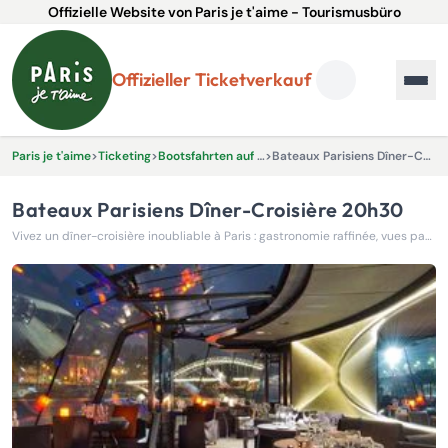
Offizielle Website von Paris je t'aime - Tourismusbüro
Offizieller Ticketverkauf
Paris je t'aime
>
Ticketing
>
Bootsfahrten auf der Seine
>
Bateaux Parisiens Dîner-Croisière 20h30
Bateaux Parisiens Dîner-Croisière 20h30
Vivez un dîner-croisière inoubliable à Paris : gastronomie raffinée, vues panoramiques et ambiance élégante sur la Seine, pour une soirée magique de 2h15.