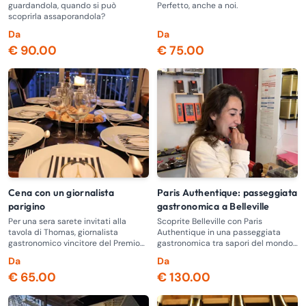
guardandola, quando si può
Perfetto, anche a noi.
scoprirla assaporandola?
Da
Da
€ 90.00
€ 75.00
Cena con un giornalista
Paris Authentique: passeggiata
parigino
gastronomica a Belleville
Per una sera sarete invitati alla
Scoprite Belleville con Paris
tavola di Thomas, giornalista
Authentique in una passeggiata
gastronomico vincitore del Premio
gastronomica tra sapori del mondo
Élysée de la Photographie 2015-
e atmosfera locale!
Da
Da
2016.
€ 65.00
€ 130.00