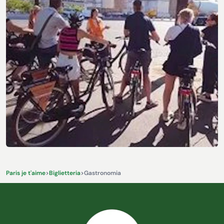
Altre attività ed esperienze
Paris je t'aime
>
Biglietteria
>
Gastronomia