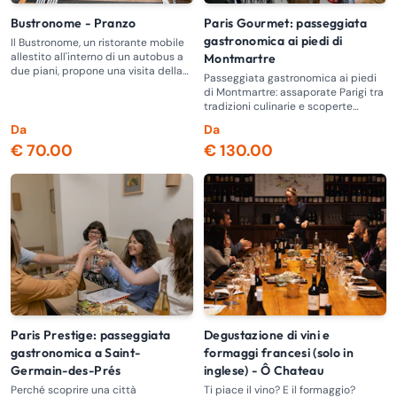
Bustronome - Pranzo
Paris Gourmet: passeggiata
gastronomica ai piedi di
Il Bustronome, un ristorante mobile
allestito all'interno di un autobus a
Montmartre
due piani, propone una visita della
Passeggiata gastronomica ai piedi
Ville Lumière insolita e innovativa.
di Montmartre: assaporate Parigi tra
tradizioni culinarie e scoperte
gourmet!
Da
Da
€ 70.00
€ 130.00
Paris Prestige: passeggiata
Degustazione di vini e
gastronomica a Saint-
formaggi francesi (solo in
Germain-des-Prés
inglese) - Ô Chateau
Perché scoprire una città
Ti piace il vino? E il formaggio?