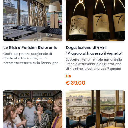
Le Bistro Parisien Ristorante
Degustazione di 4 vini:
"Viaggio attraverso il vigneto"
Goditi un pranzo stagionale di
fronte alla Torre Eiffel, in un
Scoprite i terroir emblematici della
ristorante vetrato sulla Senna, per
Francia attraverso la degustazione
un momento gourmet con una vista
di 4 vini nella cantina Les Piqueurs
eccezionale a Parigi.
Da
€ 39.00