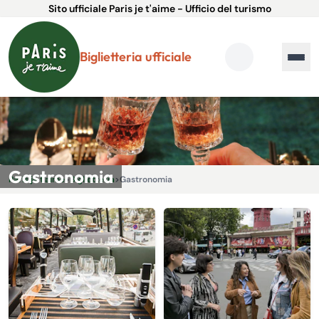
Sito ufficiale Paris je t'aime - Ufficio del turismo
Biglietteria ufficiale
Gastronomia
Paris je t'aime
>
Biglietteria
>
Gastronomia