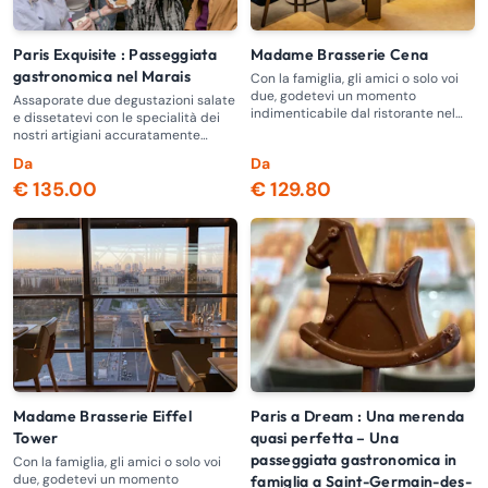
Paris Exquisite : Passeggiata
Madame Brasserie Cena
gastronomica nel Marais
Con la famiglia, gli amici o solo voi
due, godetevi un momento
Assaporate due degustazioni salate
indimenticabile dal ristorante nel
e dissetatevi con le specialità dei
cuore della Torre Eiffel
nostri artigiani accuratamente
selezionati
Da
Da
€ 135.00
€ 129.80
Madame Brasserie Eiffel
Paris a Dream : Una merenda
Tower
quasi perfetta – Una
passeggiata gastronomica in
Con la famiglia, gli amici o solo voi
due, godetevi un momento
famiglia a Saint-Germain-des-