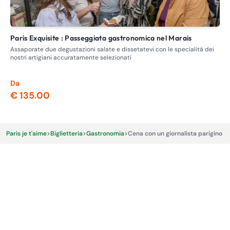
Paris Exquisite : Passeggiata gastronomica nel Marais
L
Assaporate due degustazioni salate e dissetatevi con le specialità dei
God
nostri artigiani accuratamente selezionati
vet
a Pa
Da
€ 135.00
Paris je t'aime
>
Biglietteria
>
Gastronomia
>
Cena con un giornalista parigino