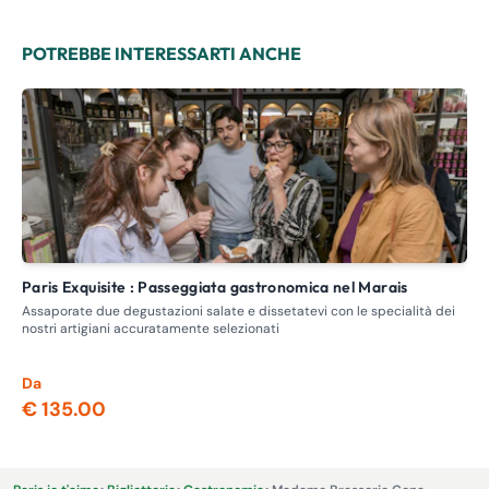
POTREBBE INTERESSARTI ANCHE
Paris Exquisite : Passeggiata gastronomica nel Marais
L
Assaporate due degustazioni salate e dissetatevi con le specialità dei
God
nostri artigiani accuratamente selezionati
vet
a Pa
Da
€ 135.00