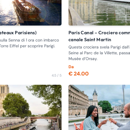
Bateaux Parisiens)
Paris Canal – Crociera commentata sul
canale Saint Martin
sulla Senna di 1 ora con imbarco
Torre Eiffel per scoprire Parigi.
Questa crociera svela Parigi dall
Seine al Parc de la Villette, pass
Musée d’Orsay.
Da
€ 24.00
4.5 / 5