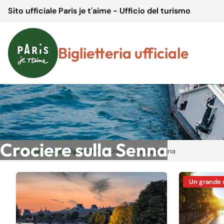
Sito ufficiale Paris je t'aime - Ufficio del turismo
Biglietteria ufficiale
Crociere sulla Senna
Paris je t'aime
>
Biglietteria
>
Crociere sulla Senna
Un grande