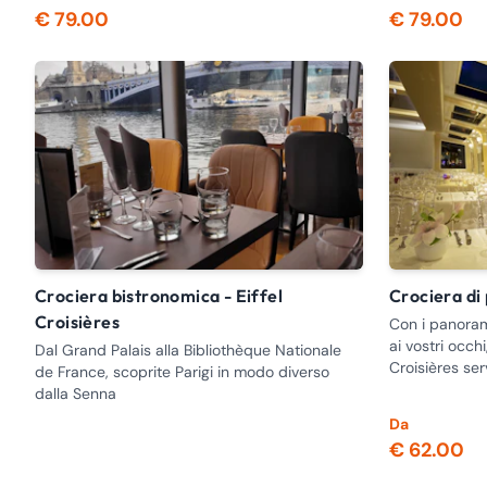
€ 79.00
€ 79.00
Crociera bistronomica - Eiffel
Crociera di
Croisières
Con i panoram
ai vostri occhi
Dal Grand Palais alla Bibliothèque Nationale
Croisières se
de France, scoprite Parigi in modo diverso
dalla Senna
Da
€ 62.00