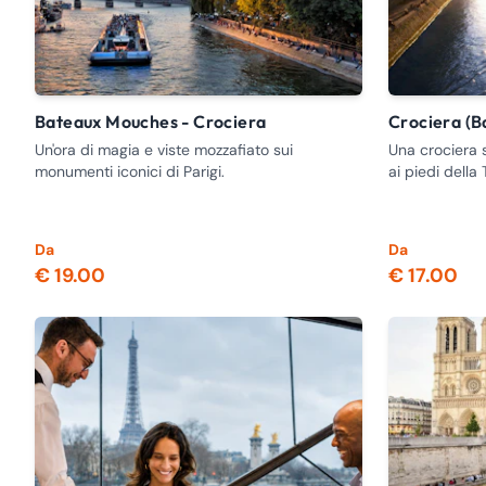
Bateaux Mouches - Crociera
Crociera (
Un'ora di magia e viste mozzafiato sui
Una crociera 
monumenti iconici di Parigi.
ai piedi della 
Da
Da
€ 19.00
€ 17.00