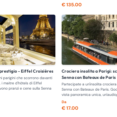
€ 135.00
 prestigio - Eiffel Croisières
Crociera insolita a Parigi: scoprite la
Senna con Bateaux de Paris
i parigini che scorrono davanti
, i maitre d'hôtels di Eiffel
Partecipate a un'insolita crociera 
rvono pranzi e cene sulla Senna
Senna con Bateaux de Paris. Go
vista panoramica unica, un'audi
multilingue gratuita e uno snack 
Da
€ 17.00