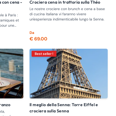
Crociera cena in trattoria sulla Théo
Le nostre crociere con brunch e cena a base
di cucina italiana vi faranno vivere
le à Paris :
un'esperienza indimenticabile lungo la Senna.
ramiques et
 pour une
Da
€ 69.00
Best seller !
pranzo
Il meglio della Senna: Torre Eiffel e
crociera sulla Senna
ta,