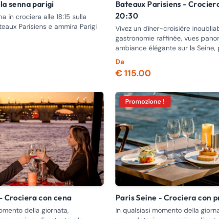
lla senna parigi
Bateaux Parisiens - Crociera con cena -
20:30
a in crociera alle 18:15 sulla
eaux Parisiens e ammira Parigi
Vivez un dîner-croisière inoubliab
gastronomie raffinée, vues pano
ambiance élégante sur la Seine,
soirée magique de 2h15.
Da
€ 115.00
Promozione !
e - Crociera con cena
Paris Seine - Crociera con 
omento della giornata,
In qualsiasi momento della giorna