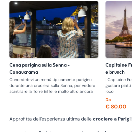
Cena parigina sulla Senna -
Capitaine Fracasse - Crociera con cena
Canauxrama
e brunch
Concedetevi un menù tipicamente parigino
l Capitaine Fr
durante una crociera sulla Senna, per vedere
gustare piatti 
scintillare la Torre Eiffel e molto altro ancora
loco
Da
€ 80.00
Approfitta dell'esperienza ultima delle
crociere a Parigi