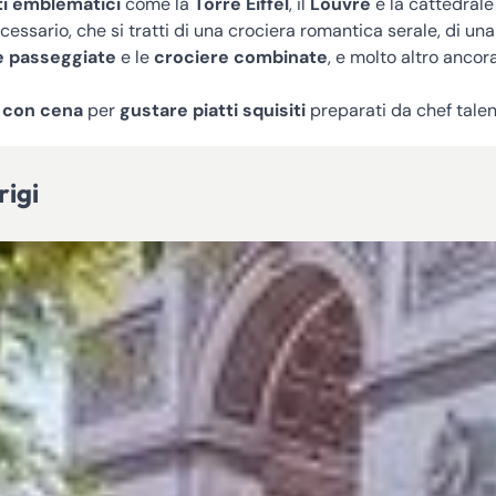
i emblematici
come la
Torre Eiffel
, il
Louvre
e la cattedrale
ecessario, che si tratti di una crociera romantica serale, di una
e passeggiate
e le
crociere combinate
, e molto altro ancora
 con cena
per
gustare piatti squisiti
preparati da chef talen
rigi