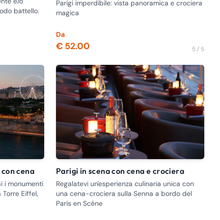
ente e/o
Parigi imperdibile: vista panoramica e crociera
do battello.
magica
Da
€ 52.00
5 / 5
a con cena
Parigi in scena con cena e crociera
ai i monumenti
Regalatevi un'esperienza culinaria unica con
 Torre Eiffel,
una cena-crociera sulla Senna a bordo del
Paris en Scène