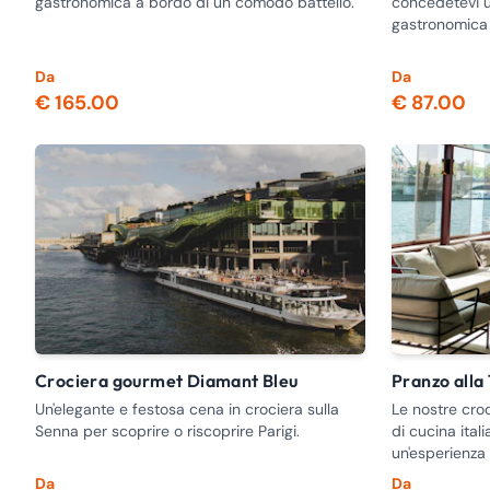
gastronomica a bordo di un comodo battello.
concedetevi u
gastronomica 
Da
Da
€ 165.00
€ 87.00
Crociera gourmet Diamant Bleu
Pranzo alla
Un'elegante e festosa cena in crociera sulla
Le nostre cro
Senna per scoprire o riscoprire Parigi.
di cucina ital
un'esperienza 
Da
Da