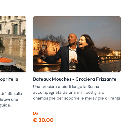
Bateaux Mouches - Crociera Frizzante
Una crociera a piedi lungo la Senna
accompagnata da una mini bottiglia di
di 1h15 sulla
champagne per scoprire le meraviglie di Parigi
detevi una
oguida
bar.
Da
€ 30.00