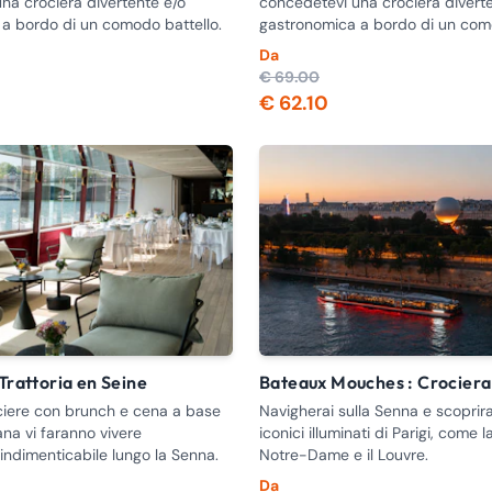
na crociera divertente e/o
concedetevi una crociera divert
a bordo di un comodo battello.
gastronomica a bordo di un como
Da
€ 69.00
€ 62.10
 Trattoria en Seine
Bateaux Mouches : Crocier
ciere con brunch e cena a base
Navigherai sulla Senna e scoprir
iana vi faranno vivere
iconici illuminati di Parigi, come la
indimenticabile lungo la Senna.
Notre-Dame e il Louvre.
Da