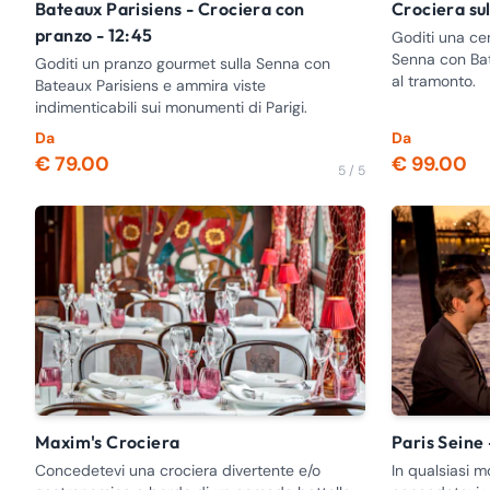
Bateaux Parisiens - Crociera con
Crociera su
pranzo - 12:45
Goditi una cen
Senna con Bat
Goditi un pranzo gourmet sulla Senna con
al tramonto.
Bateaux Parisiens e ammira viste
indimenticabili sui monumenti di Parigi.
Da
Da
€ 79.00
€ 99.00
5 / 5
Maxim's Crociera
Paris Sein
Concedetevi una crociera divertente e/o
In qualsiasi m