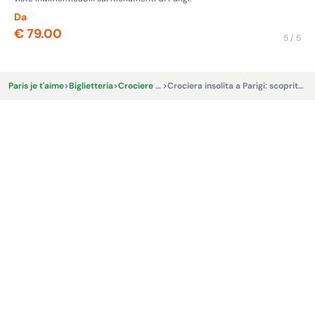
Da
Da
€ 79.00
€ 
5 / 5
Paris je t'aime
>
Biglietteria
>
Crociere sulla Senna
>
Crociera insolita a Parigi: scoprite la Senna con Bateaux de Paris