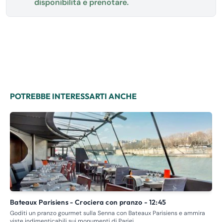
disponibilità e prenotare.
POTREBBE INTERESSARTI ANCHE
Bateaux Parisiens - Crociera con pranzo - 12:45
P
Goditi un pranzo gourmet sulla Senna con Bateaux Parisiens e ammira
Que
viste indimenticabili sui monumenti di Parigi.
pas