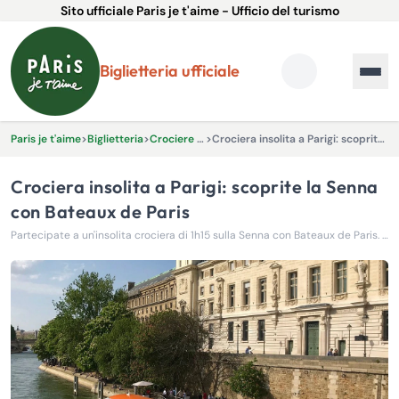
Sito ufficiale Paris je t'aime - Ufficio del turismo
Biglietteria ufficiale
Paris je t'aime
>
Biglietteria
>
Crociere sulla Senna
>
Crociera insolita a Parigi: scoprite la Senna con Bateaux de Paris
Crociera insolita a Parigi: scoprite la Senna
con Bateaux de Paris
Partecipate a un'insolita crociera di 1h15 sulla Senna con Bateaux de Paris. Godetevi una vista panoramica unica, un'audioguida multilingue gratuita e uno snack bar.