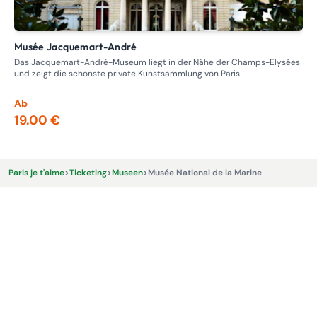
Musée Jacquemart-André
M
Das Jacquemart-André-Museum liegt in der Nähe der Champs-Elysées
Ent
und zeigt die schönste private Kunstsammlung von Paris
ein
Ab
Ab
19.00 €
15
Paris je t'aime
>
Ticketing
>
Museen
>
Musée National de la Marine