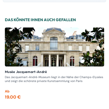
DAS KÖNNTE IHNEN AUCH GEFALLEN
Musée Jacquemart-André
M
Das Jacquemart-André-Museum liegt in der Nähe der Champs-Elysées
Ent
und zeigt die schönste private Kunstsammlung von Paris
ein
Ab
Ab
19.00 €
15