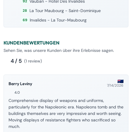
Vauban - Hotel Des Invalides
92
La Tour Maubourg - Saint-Dominique
28
Invalides - La Tour-Maubourg
69
KUNDENBEWERTUNGEN
Sehen Sie, was unsere Kunden über ihre Erlebnisse sagen.
4 / 5
(1 review)
Barry Leviny
7/14/2026
4.0
Comprehensive display of weapons and uniforms,
particularly for the Napoleonic era. Napoleons tomb and the
buildings themselves are very impressive and worth seeing.
Moving displays of resistance fighters who sacrificed so
much.