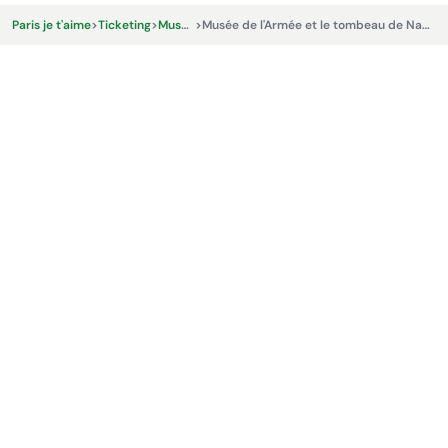
Paris je t'aime
>
Ticketing
>
Museen
>
Musée de l'Armée et le tombeau de Napoléon 1er