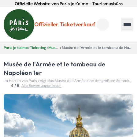
Offizielle Website von Paris je t'aime - Tourismusbüro
Offizieller Ticketverkauf
Paris je t'aime
>
Ticketing
>
Museen
>
Musée de l'Armée et le tombeau de Napoléon 1er
Musée de l'Armée et le tombeau de
Napoléon 1er
Im Herzen von Paris zeigt das Musée de l’Armée eine der größten Sammlungen für Militärkunst und -geschichte weltweit
4 / 5
Alle Bewertungen lesen