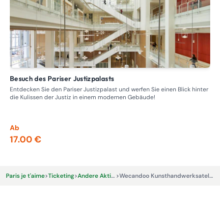
Besuch des Pariser Justizpalasts
Führung – Rundgang durch die ehemaligen Bordelle,
Pro
Entdecken Sie den Pariser Justizpalast und werfen Sie einen Blick hinter
die Kulissen der Justiz in einem modernen Gebäude!
Tre
Nap
ein
Ab
Ab
17.00 €
13
Paris je t'aime
>
Ticketing
>
Andere Aktivitäten und Erlebnisse
>
Wecandoo Kunsthandwerksateliers in Paris: Entdecken Sie einzigartige Fertigkeiten!