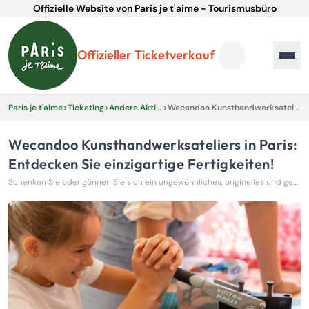
Offizielle Website von Paris je t'aime - Tourismusbüro
Offizieller Ticketverkauf
Paris je t'aime
>
Ticketing
>
Andere Aktivitäten und Erlebnisse
>
Wecandoo Kunsthandwerksateliers in Paris: Entdecken Sie einzigartige Fertigkeiten!
Wecandoo Kunsthandwerksateliers in Paris:
Entdecken Sie einzigartige Fertigkeiten!
Schenken Sie oder gönnen Sie sich ein ungewöhnliches, originelles und geselliges Erlebnis in Paris!