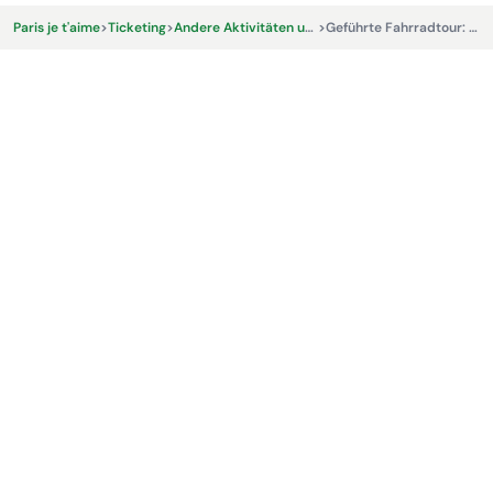
Paris je t'aime
>
Ticketing
>
Andere Aktivitäten und Erlebnisse
>
Geführte Fahrradtour: Paris en Seine