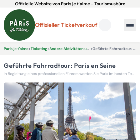
Offizielle Website von Paris je t'aime - Tourismusbüro
Offizieller Ticketverkauf
Paris je t'aime
>
Ticketing
>
Andere Aktivitäten und Erlebnisse
>
Geführte Fahrradtour: Paris en Seine
Geführte Fahrradtour: Paris en Seine
In Begleitung eines professionellen Führers werden Sie Paris im besten Tempo erkunden: mit dem Fahrrad!