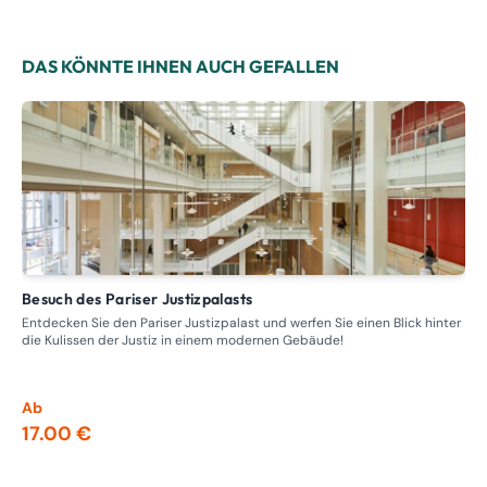
DAS KÖNNTE IHNEN AUCH GEFALLEN
Besuch des Pariser Justizpalasts
Führung – Rundgang durch die ehemaligen Bordelle,
Pro
Entdecken Sie den Pariser Justizpalast und werfen Sie einen Blick hinter
die Kulissen der Justiz in einem modernen Gebäude!
Tre
Nap
ein
Ab
Ab
17.00 €
13