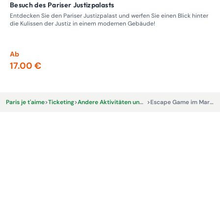
Besuch des Pariser Justizpalasts
Führung – Rundgang durch die ehemaligen Bordelle,
Pro
Entdecken Sie den Pariser Justizpalast und werfen Sie einen Blick hinter
die Kulissen der Justiz in einem modernen Gebäude!
Tre
Nap
ein
Ab
Ab
17.00 €
13
Paris je t'aime
>
Ticketing
>
Andere Aktivitäten und Erlebnisse
>
Escape Game im Marais-Viertel