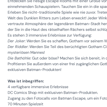
Entdecken Sie riesige Escape Rooms mit einer Größe von 
einnehmenden Schauspielern. Tauchen Sie ein in die sp
Erleben Sie nicht-traditionelle Spiele wie nie zuvor. Tret
Welt des Dunklen Ritters zum Leben erweckt! Jeder Wink
vertraute Atmosphäre der legendären Batman-Stadt herauf
der Sie in die Haut des rätselhaften Rächers selbst schl
Es stehen 3 immersive Erlebnisse zur Verfügung:
Der Joker
: Werden Sie es schaffen, Gotham vor seinem W
Der Riddler
: Werden Sie Teil des berüchtigten Gotham C
mysteriösen Mannes!
Die Bathöhle
: Gut oder böse? Machen Sie sich bereit, i
Profitieren Sie außerdem von einer frei zugänglichen G
exklusiven Batman-Produkten!
Was ist inbegriffen:
4 verfügbare immersive Erlebnisse
DC Comics Shop mit exklusiven Batman-Produkten.
Zugang zu den Fotocalls von Batman Escape, um ein Foto
70 Minuten Spielzeit