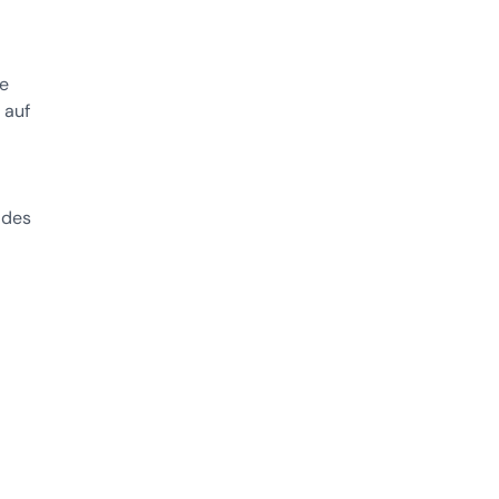
ie
 auf
 des