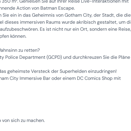
350 m². Genießen Sie auf Ihrer Reise Live-Interaktionen mit
annende Action von Batman Escape.
en Sie ein in das Geheimnis von Gotham City, der Stadt, die die
el dieses immersiven Raums wurde akribisch gestaltet, um d
zubeschwören. Es ist nicht nur ein Ort, sondern eine Reise,
üpfen können.
ahnsinn zu retten?
ity Police Department (GCPD) und durchkreuzen Sie die Pläne
n das geheimste Versteck der Superhelden einzudringen!
otham City Immersive Bar oder einem DC Comics Shop mit
 von sich zu machen.