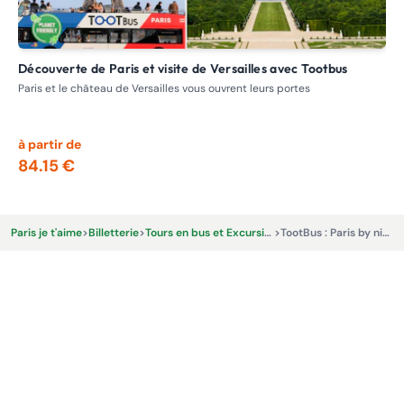
Découverte de Paris et visite de Versailles avec Tootbus
France Tourisme : Visite de la Normandie et des plages du
dé
Paris et le château de Versailles vous ouvrent leurs portes
Exc
déb
à partir de
à p
84.15 €
14
Paris je t'aime
>
Billetterie
>
Tours en bus et Excursions
>
TootBus : Paris by night