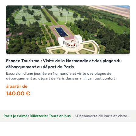
France Tourisme : Visite de la Normandie et des plages du
F
débarquement au départ de Paris
Sit
Ber
Excursion d’une journée en Normandie et visite des plages de
débarquement au départ de Paris dans un minivan tout confort
à partir de
à p
140.00 €
4
Paris je t'aime
>
Billetterie
>
Tours en bus et Excursions
>
Découverte de Paris et visite de Versailles avec Tootbus