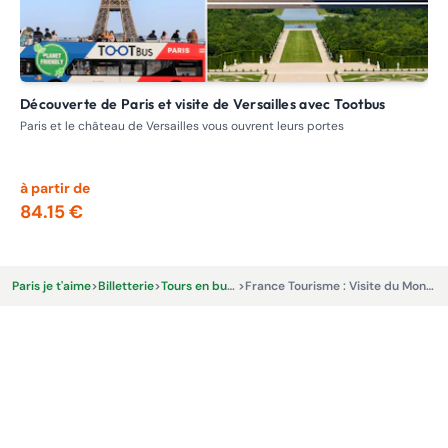
Découverte de Paris et visite de Versailles avec Tootbus
France Tourisme : Visite de la Normandie et des plages du
dé
Paris et le château de Versailles vous ouvrent leurs portes
Exc
déb
à partir de
à p
84.15 €
14
Paris je t'aime
>
Billetterie
>
Tours en bus et Excursions
>
France Tourisme : Visite du Mont-Saint-Michel au départ de Paris