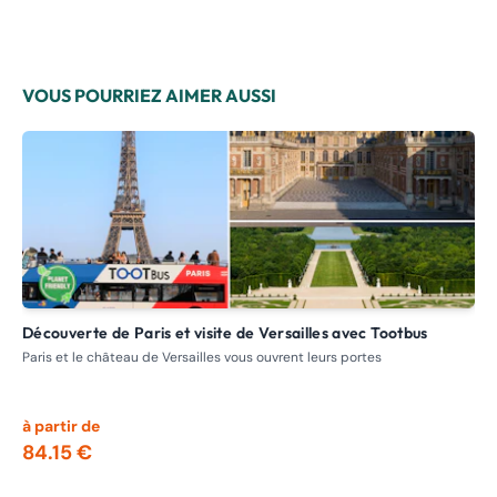
VOUS POURRIEZ AIMER AUSSI
Découverte de Paris et visite de Versailles avec Tootbus
F
Paris et le château de Versailles vous ouvrent leurs portes
Sit
Ber
à partir de
à p
84.15 €
4