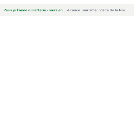
Paris je t'aime
>
Billetterie
>
Tours en bus et Excursions
>
France Tourisme : Visite de la Normandie et des plages du débarquement au départ de Paris