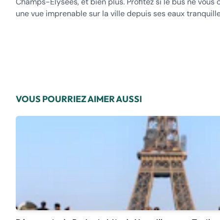
Champs-Élysées, et bien plus. Profitez si le bus ne vous c
une vue imprenable sur la ville depuis ses eaux tranquille
VOUS POURRIEZ AIMER AUSSI