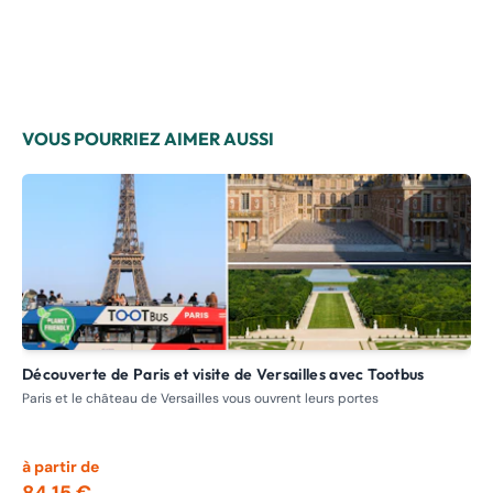
VOUS POURRIEZ AIMER AUSSI
Découverte de Paris et visite de Versailles avec Tootbus
France Tourisme : Visite de la Normandie et des plages du
dé
Paris et le château de Versailles vous ouvrent leurs portes
Exc
déb
à partir de
à p