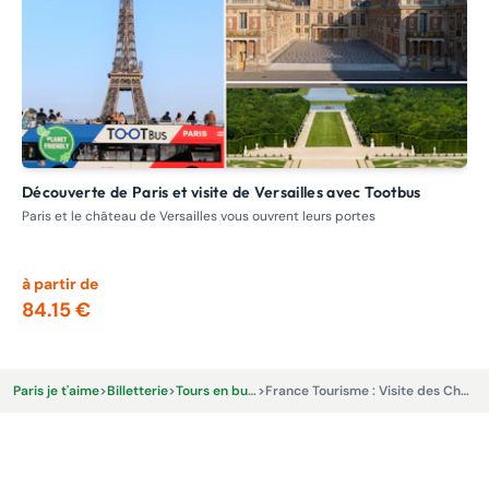
Découverte de Paris et visite de Versailles avec Tootbus
France Tourisme : Visite de la Normandie et des plages du
dé
Paris et le château de Versailles vous ouvrent leurs portes
Exc
déb
à partir de
à p
84.15 €
14
Paris je t'aime
>
Billetterie
>
Tours en bus et Excursions
>
France Tourisme : Visite des Châteaux de la Loire au départ de Paris