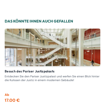
DAS KÖNNTE IHNEN AUCH GEFALLEN
Besuch des Pariser Justizpalasts
Führung – Rundgang durch die ehemaligen Bordelle,
Pro
Entdecken Sie den Pariser Justizpalast und werfen Sie einen Blick hinter
die Kulissen der Justiz in einem modernen Gebäude!
Tre
Nap
ein
Ab
Ab
17.00 €
13