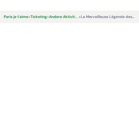
Paris je t'aime
>
Ticketing
>
Andere Aktivitäten und Erlebnisse
>
La Merveilleuse Légende des Tuileries - Visites Spectacles Paris