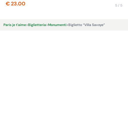
€ 23.00
€ 
5 / 5
Paris je t'aime
>
Biglietteria
>
Monumenti
>
Biglietto “Villa Savoye”