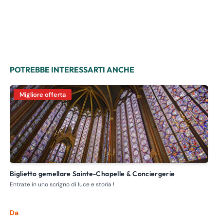
POTREBBE INTERESSARTI ANCHE
Migliore offerta
Biglietto gemellare Sainte-Chapelle & Conciergerie
Basilica di Saint-Denis: Necropoli reale & Fabbrica della
fr
Entrate in uno scrigno di luce e storia !
Ult
Da
Da