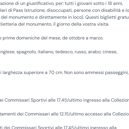
ione di un giustificativo, per: tutti i giovani sotto i 18 anni,
olari di Pass Istruzione, disoccupati, persone con disabilità e l
 del monumento e direttamente in loco). Questi biglietti gratui
lietteria del monumento, il giorno della vostra visita.
e le prime domeniche del mese, de ottobre a marzo.
inglese, spagnolo, italiano, tedesco, russo, arabo, cinese,
i larghezza superiore a 70 cm. Non sono ammessi passeggini,
i Commissari Sportivi alle 17.45/ultimo ingresso alla Collezio
rtamenti dei Commissari alle 12.15/ultimo accesso alla Collezi
 dei Commissari Sportivi alle 17.45/ultimo ingresso alla