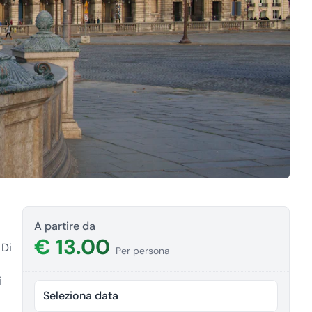
A partire da
€ 13.00
 Di
Per persona
i
Seleziona data