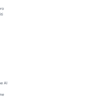
oro
ti
ne Al
one