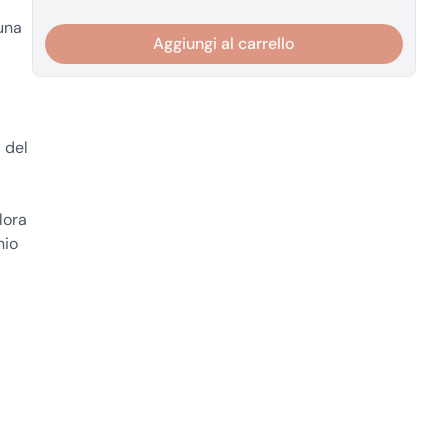
 una
Aggiungi al carrello
 del
lora
nio