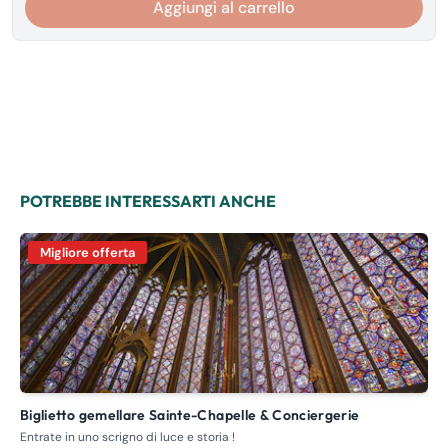
Aggiungi al carrello
POTREBBE INTERESSARTI ANCHE
Migliore offerta
Biglietto gemellare Sainte-Chapelle & Conciergerie
Basilica di Saint-Denis: Necropoli reale & Fabbrica della
fr
Entrate in uno scrigno di luce e storia !