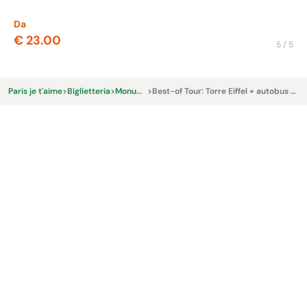
Ult
Da
Da
€ 23.00
€ 
5 / 5
Paris je t'aime
>
Biglietteria
>
Monumenti
>
Best-of Tour: Torre Eiffel + autobus hop-on hop-off