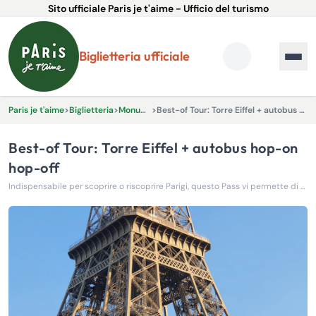
Sito ufficiale Paris je t'aime - Ufficio del turismo
Biglietteria ufficiale
Paris je t'aime
>
Biglietteria
>
Monumenti
>
Best-of Tour: Torre Eiffel + autobus hop-on hop-off
Best-of Tour: Torre Eiffel + autobus hop-on
hop-off
Indispensabile per scoprire o riscoprire Parigi, questo Pass vi permette di visitare la città a vostro piacimento e di scoprirne le bellezze più suggestive.