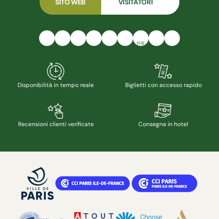
SITO WEB
VISITATORI
抖音
Disponibilità in tempo reale
Biglietti con accesso rapido
Recensioni clienti verificate
Consegna in hotel