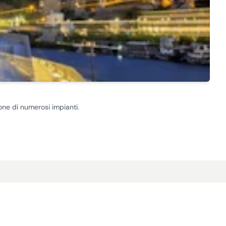
Ce
one di numerosi impianti.
Entr
Da
€ 1