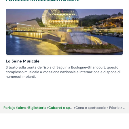
La Seine Musicale
S
Situato sulla punta dell'isola di Seguin a Boulogne-Billancourt, questo
Ill
complesso musicale a vocazione nazionale e internazionale dispone di
numerosi impianti.
Da
€
Paris je t'aime
>
Biglietteria
>
Cabaret e spettacoli
>
Cena e spettacolo « Féerie » Moulin Rouge