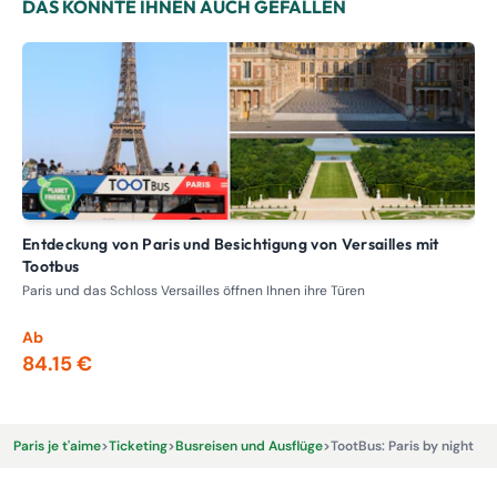
DAS KÖNNTE IHNEN AUCH GEFALLEN
Entdeckung von Paris und Besichtigung von Versailles mit
Tagesausflug in der Normandie und Besichtigung der
Tootbus
La
Paris und das Schloss Versailles öffnen Ihnen ihre Türen
Tag
von
Ab
Ab
84.15 €
14
Paris je t'aime
>
Ticketing
>
Busreisen und Ausflüge
>
TootBus: Paris by night