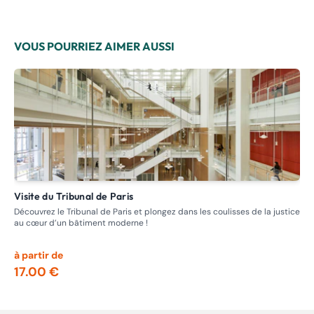
VOUS POURRIEZ AIMER AUSSI
Visite du Tribunal de Paris
Visite guidée - Circuit des Maisons closes , Prostitution passée
et 
Découvrez le Tribunal de Paris et plongez dans les coulisses de la justice
au cœur d’un bâtiment moderne !
Ent
se 
à partir de
à p
17.00 €
13