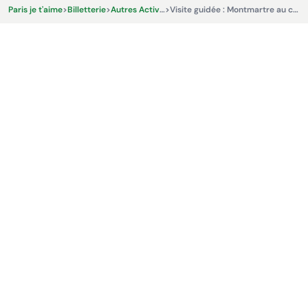
Paris je t'aime
>
Billetterie
>
Autres Activités & Expériences
>
Visite guidée : Montmartre au cinéma avec Amélie Poulain - Ciné-Balades