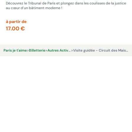
enc
Découvrez le Tribunal de Paris et plongez dans les coulisses de la justice
au cœur d’un bâtiment moderne !
Déc
sec
à partir de
à p
17.00 €
13
Paris je t'aime
>
Billetterie
>
Autres Activités & Expériences
>
Visite guidée - Circuit des Maisons closes , Prostitution passée et actuelle