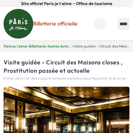
Site officiel Paris je t'aime - Office de tourisme
Billetterie officielle
Paris je t'aime
>
Billetterie
>
Autres Activités & Expériences
>
Visite guidée - Circuit des Maisons closes , Prostitution passée et actuelle
Visite guidée - Circuit des Maisons closes ,
Prostitution passée et actuelle
Entrez dans l'un des coquins temples parisiens sous Napoléon III, là où se croisaient les mythiques mondaines et les hommes d'influence