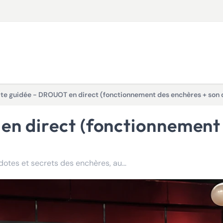
ite guidée - DROUOT en direct (fonctionnement des enchères + son q
Découvrez les coulisses de Drouot : métiers, codes, anecdotes et secrets des enchères, au cœur du quartier des antiquaires