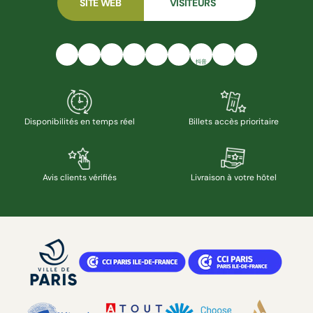
SITE WEB
VISITEURS
抖音
Disponibilités en temps réel
Billets accès prioritaire
Avis clients vérifiés
Livraison à votre hôtel