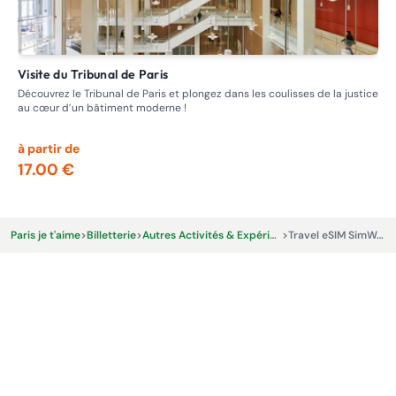
Visite du Tribunal de Paris
Visite guidée - Circuit des Maisons closes , Prostitution passée
et 
Découvrez le Tribunal de Paris et plongez dans les coulisses de la justice
au cœur d’un bâtiment moderne !
Ent
se 
à partir de
à p
17.00 €
13
Paris je t'aime
>
Billetterie
>
Autres Activités & Expériences
>
Travel eSIM SimWeGo