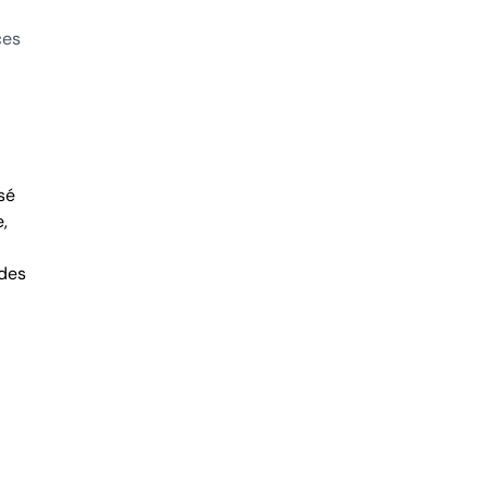
ces
sé
,
 des