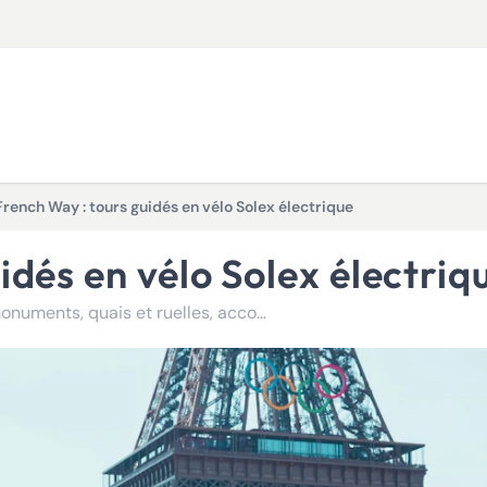
French Way : tours guidés en vélo Solex électrique
idés en vélo Solex électriq
Explorez Paris autrement en Solex électrique : 3h entre monuments, quais et ruelles, accompagnés par des guides passionnés