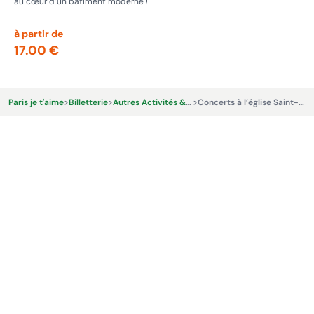
au cœur d’un bâtiment moderne !
Ent
se 
à partir de
à p
17.00 €
13
Paris je t'aime
>
Billetterie
>
Autres Activités & Expériences
>
Concerts à l’église Saint-Julien-le-Pauvre