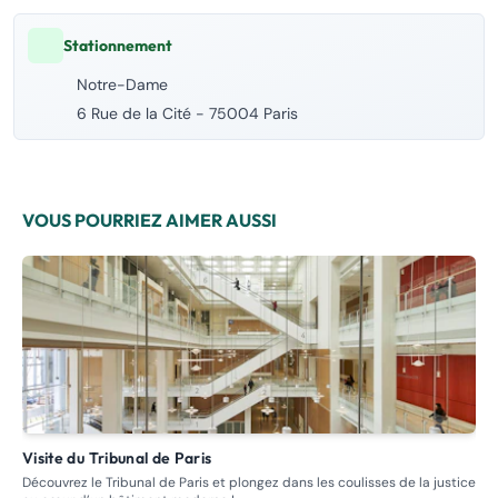
Stationnement
Notre-Dame
6 Rue de la Cité - 75004 Paris
VOUS POURRIEZ AIMER AUSSI
Visite du Tribunal de Paris
Visite guidée - Circuit des Maisons closes , Prostitution passée
et 
Découvrez le Tribunal de Paris et plongez dans les coulisses de la justice