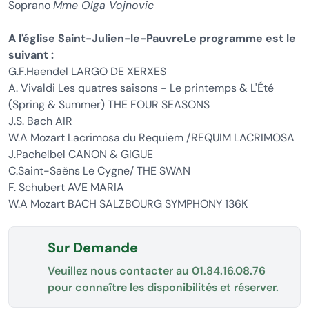
Soprano
Mme Olga Vojnovic
A l'église Saint-Julien-le-PauvreLe programme est le
suivant :
G.F.Haendel LARGO DE XERXES
A. Vivaldi Les quatres saisons - Le printemps & L'Été
(Spring & Summer) THE FOUR SEASONS
J.S. Bach AIR
W.A Mozart Lacrimosa du Requiem /REQUIM LACRIMOSA
J.Pachelbel CANON & GIGUE
C.Saint-Saëns Le Cygne/ THE SWAN
F. Schubert AVE MARIA
W.A Mozart BACH SALZBOURG SYMPHONY 136K
Sur Demande
Veuillez nous contacter au
01.84.16.08.76
pour connaître les disponibilités et réserver.