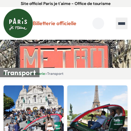
Site officiel Paris je t'aime - Office de tourisme
Billetterie officielle
Transport
Paris je t'aime
>
Billetterie
>
Transport