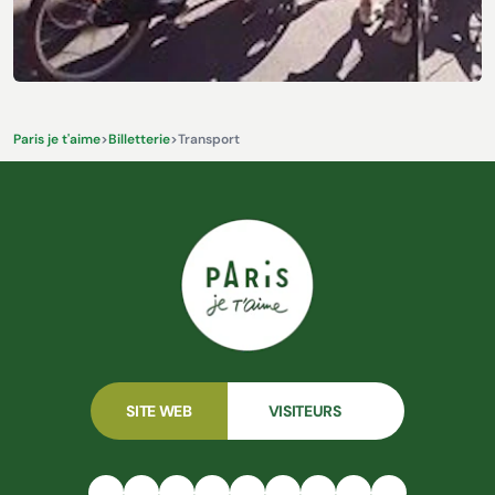
Autres Activités & Expériences
Paris je t'aime
>
Billetterie
>
Transport
SITE WEB
VISITEURS