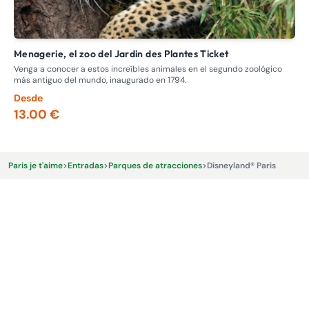
Menagerie, el zoo del Jardin des Plantes Ticket
E
Venga a conocer a estos increíbles animales en el segundo zoológico
Par
más antiguo del mundo, inaugurado en 1794.
Desde
De
13.00 €
68
Paris je t'aime
>
Entradas
>
Parques de atracciones
>
Disneyland® Paris