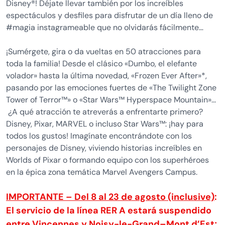
Disney®! Déjate llevar también por los increíbles
espectáculos y desfiles para disfrutar de un día lleno de
#magia instagrameable que no olvidarás fácilmente…
¡Sumérgete, gira o da vueltas en 50 atracciones para
toda la familia! Desde el clásico «Dumbo, el elefante
volador» hasta la última novedad, «Frozen Ever After»*,
pasando por las emociones fuertes de «The Twilight Zone
Tower of Terror™» o «Star Wars™ Hyperspace Mountain»...
¿A qué atracción te atreverás a enfrentarte primero?
Disney, Pixar, MARVEL o incluso Star Wars™: ¡hay para
todos los gustos! Imagínate encontrándote con los
personajes de Disney, viviendo historias increíbles en
Worlds of Pixar o formando equipo con los superhéroes
en la épica zona temática Marvel Avengers Campus.
IMPORTANTE – Del 8 al 23 de agosto (inclusive)
:
El servicio de la línea RER A estará suspendido
entre Vincennes y Noisy-le-Grand–Mont d’Est;