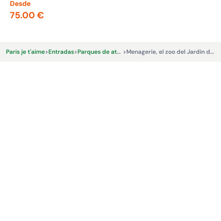
Desde
De
75.00 €
68
Paris je t'aime
>
Entradas
>
Parques de atracciones
>
Menagerie, el zoo del Jardin des Plantes Ticket