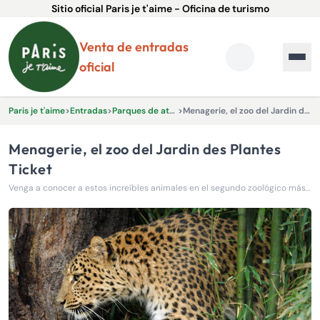
Sitio oficial Paris je t'aime - Oficina de turismo
Venta de entradas
oficial
Paris je t'aime
>
Entradas
>
Parques de atracciones
>
Menagerie, el zoo del Jardin des Plantes Ticket
Menagerie, el zoo del Jardin des Plantes
Ticket
Venga a conocer a estos increíbles animales en el segundo zoológico más antiguo del mundo, inaugurado en 1794.